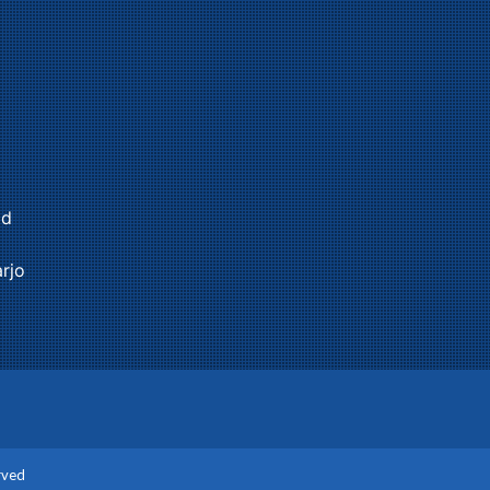
id
rjo
rved