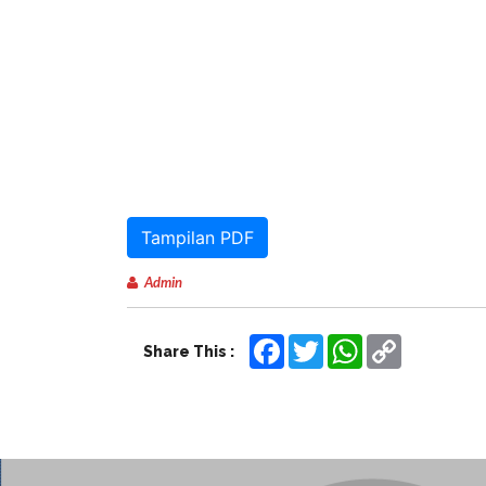
Tampilan PDF
Admin
Facebook
Twitter
WhatsApp
Copy
Share This :
Link