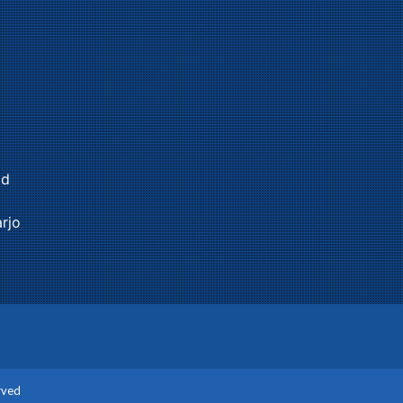
id
rjo
rved