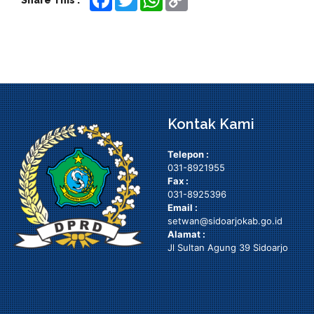
Share This :
Link
Kontak Kami
Telepon :
031-8921955
Fax :
031-8925396
Email :
setwan@sidoarjokab.go.id
Alamat :
Jl Sultan Agung 39 Sidoarjo