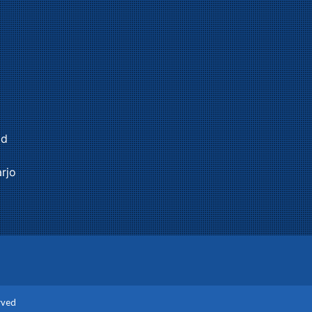
id
rjo
rved