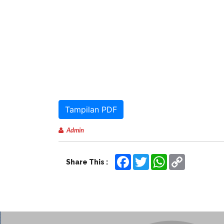
Tampilan PDF
Admin
Facebook
Twitter
WhatsApp
Copy
Share This :
Link