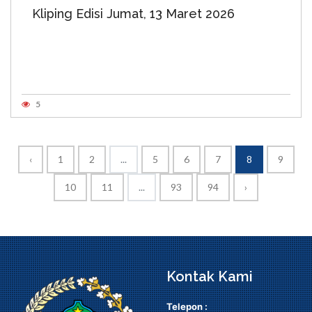
Kliping Edisi Jumat, 13 Maret 2026
5
‹
1
2
...
5
6
7
8
9
10
11
...
93
94
›
Kontak Kami
Telepon :